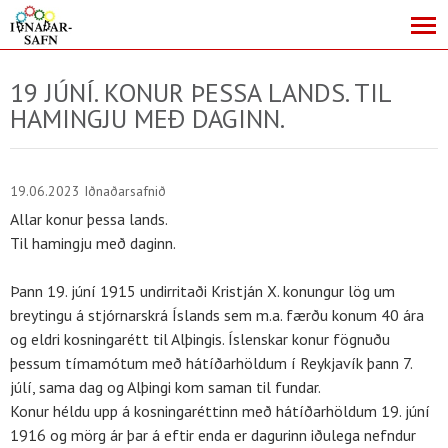
19 JÚNÍ. KONUR ÞESSA LANDS. TIL
HAMINGJU MEÐ DAGINN.
19.06.2023
Iðnaðarsafnið
Allar konur þessa lands.
Til hamingju með daginn.
Þann 19. júní 1915 undirritaði Kristján X. konungur lög um
breytingu á stjórnarskrá Íslands sem m.a. færðu konum 40 ára
og eldri kosningarétt til Alþingis. Íslenskar konur fögnuðu
þessum tímamótum með hátíðarhöldum í Reykjavík þann 7.
júlí, sama dag og Alþingi kom saman til fundar.
Konur héldu upp á kosningaréttinn með hátíðarhöldum 19. júní
1916 og mörg ár þar á eftir enda er dagurinn iðulega nefndur