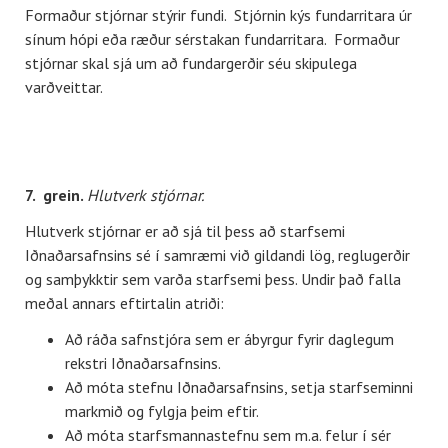
Formaður stjórnar stýrir fundi. Stjórnin kýs fundarritara úr
sínum hópi eða ræður sérstakan fundarritara. Formaður
stjórnar skal sjá um að fundargerðir séu skipulega
varðveittar.
7. grein.
Hlutverk stjórnar.
Hlutverk stjórnar er að sjá til þess að starfsemi
Iðnaðarsafnsins sé í samræmi við gildandi lög, reglugerðir
og samþykktir sem varða starfsemi þess. Undir það falla
meðal annars eftirtalin atriði:
Að ráða safnstjóra sem er ábyrgur fyrir daglegum
rekstri Iðnaðarsafnsins.
Að móta stefnu Iðnaðarsafnsins, setja starfseminni
markmið og fylgja þeim eftir.
Að móta starfsmannastefnu sem m.a. felur í sér