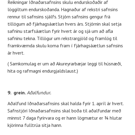
Reikningar Iðnaðarsafnsins skulu endurskoðaðir af
löggiltum endurskoðanda. Hagnaður af rekstri safnsins
rennur til safnsins sjálfs. Stjórn safnsins gengur frá
tillögum að fjárhagsáætlun hvers árs. Stjórnin skal setja
safninu starfsáætlun fyrir hvert ár og sjá um að afla
safninu tekna. Tillögur um rekstrargjöld og framlög til
framkvæmda skulu koma fram í fjárhagsáætlun safnsins
ár hvert.
( Samkomulag er um að Akureyrarbæjar leggi til húsnæði,
hita og rafmagni endurgjaldslaust.)
9. grein.
Aðalfundur
.
Aðalfund Iðnaðarsafnsins skal halda fyrir 1. apríl ár hvert.
Safnstjóri Iðnaðarsafnsins skal boða til aðalfundar með
minnst 7 daga fyrirvara og er hann lögmætur er ¾ hlutar
kjörinna fulltrúa sitja hann.