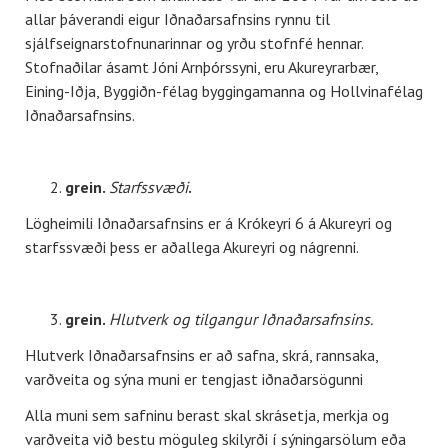
allar þáverandi eigur Iðnaðarsafnsins rynnu til
sjálfseignarstofnunarinnar og yrðu stofnfé hennar.
Stofnaðilar ásamt Jóni Arnþórssyni, eru Akureyrarbær,
Eining-Iðja, Byggiðn-félag byggingamanna og Hollvinafélag
Iðnaðarsafnsins.
grein.
Starfssvæði
.
Lögheimili Iðnaðarsafnsins er á Krókeyri 6 á Akureyri og
starfssvæði þess er aðallega Akureyri og nágrenni.
grein.
Hlutverk og tilgangur Iðnaðarsafnsins.
Hlutverk Iðnaðarsafnsins er að safna, skrá, rannsaka,
varðveita og sýna muni er tengjast iðnaðarsögunni
Alla muni sem safninu berast skal skrásetja, merkja og
varðveita við bestu möguleg skilyrði í sýningarsölum eða