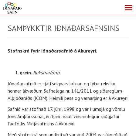
SAMÞYKKTIR IÐNAÐARSAFNSINS
Stofnskrá fyrir Iðnaðarsafnið á Akureyri.
grein.
Rekstrarform
.
Iðnaðarsafnið er sjálfseignarstofnun og lýtur rekstur
hennar ákvæðum Safnalaga nr. 141/2011 og siðareglum
Alþjóðaráðs (ICOM). Heimili þess og varnarþing er á Akureyri.
Safnið var stofnað 17. júní, 1998 og var í umsjá og vörslu
Jóns Arnþórssonar, en hann naut vinsamlegrar ráðgjafar
fagfólks Minjasafnsins á Akureyri.
Með stofnskrá sem undirrituð var árið 2004 var ákveðið að