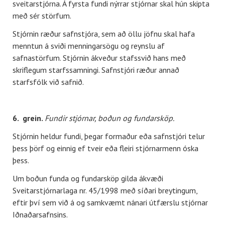
sveitarstjórna. Á fyrsta fundi nýrrar stjórnar skal hún skipta
með sér störfum.
Stjórnin ræður safnstjóra, sem að öllu jöfnu skal hafa
menntun á sviði menningarsögu og reynslu af
safnastörfum. Stjórnin ákveður stafssvið hans með
skriflegum starfssamningi. Safnstjóri ræður annað
starfsfólk við safnið.
6. grein.
Fundir stjórnar, boðun og fundarsköp.
Stjórnin heldur fundi, þegar formaður eða safnstjóri telur
þess þörf og einnig ef tveir eða fleiri stjórnarmenn óska
þess.
Um boðun funda og fundarsköp gilda ákvæði
Sveitarstjórnarlaga nr. 45/1998 með síðari breytingum,
eftir því sem við á og samkvæmt nánari útfærslu stjórnar
Iðnaðarsafnsins.