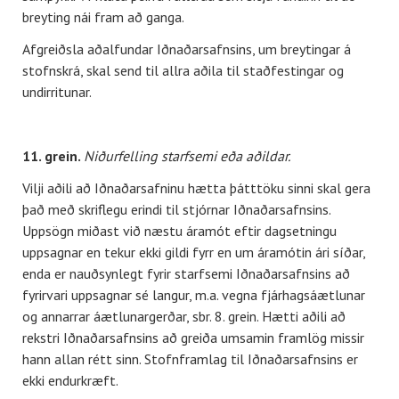
breyting nái fram að ganga.
Afgreiðsla aðalfundar Iðnaðarsafnsins, um breytingar á
stofnskrá, skal send til allra aðila til staðfestingar og
undirritunar.
11. grein.
Niðurfelling starfsemi eða aðildar.
Vilji aðili að Iðnaðarsafninu hætta þátttöku sinni skal gera
það með skriflegu erindi til stjórnar Iðnaðarsafnsins.
Uppsögn miðast við næstu áramót eftir dagsetningu
uppsagnar en tekur ekki gildi fyrr en um áramótin ári síðar,
enda er nauðsynlegt fyrir starfsemi Iðnaðarsafnsins að
fyrirvari uppsagnar sé langur, m.a. vegna fjárhagsáætlunar
og annarrar áætlunargerðar, sbr. 8. grein. Hætti aðili að
rekstri Iðnaðarsafnsins að greiða umsamin framlög missir
hann allan rétt sinn. Stofnframlag til Iðnaðarsafnsins er
ekki endurkræft.