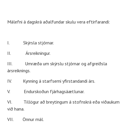
Málefni á dagskrá aðalfundar skulu vera eftirfarandi:
I. Skýrsla stjórnar.
II. Ársreikningur.
III. Umræða um skýrslu stjórnar og afgreiðsla
ársreiknings.
IV. Kynning á starfsemi yfirstandandi árs.
V. Endurskoðun fjárhagsáætlunar.
VI. Tillögur að breytingum á stofnskrá eða viðaukum
við hana.
VII. Önnur mál.