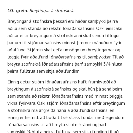
10. grein.
Breytingar á stofnskrá.
Breytingar á stofnskrá þessari eru háðar samþykki þeirra
aðila sem standa að rekstri Iðnaðarsafnsins. Óski einstakir
aðilar eftir breytingum á stofnskránni skal senda tillögur
þar um til stjórnar safnsins minnst þremur mánuðum fyrir
aðalfund. Stjórnin skal gefa umsögn um breytingarnar og
leggja fyrir aðalfund Iðnaðarsafnsins til samþykktar. Til að
breyta stofnskrá Iðnaðarsafnsins þarf samþykki 3/4 hluta
þeirra fulltrúa sem sitja aðalfundinn.
Einnig getur stjórn Iðnaðarsafnsins haft frumkvæði að
breytingum á stofnskrá safnsins og skal hún þá send þeim
sem standa að rekstri Iðnaðarsafnsins með minnst þriggja
vikna fyrirvara. Óski stjórn Iðnaðarsafnsins eftir breytingum
á stofnskrá má afgreiða hana á aðalfundi safnsins, en
einnig er heimilt að boða til sérstaks fundar með eigendum
Iðnaðarsafnsins til að breyta stofnskránni og þarf
samþykki ¾ hluta þeirra fulltrúa sem sitja fundinn til að