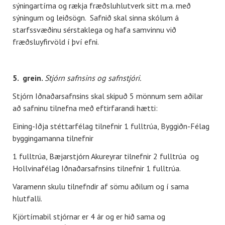
sýningartíma og rækja fræðsluhlutverk sitt m.a. með
sýningum og leiðsögn. Safnið skal sinna skólum á
starfssvæðinu sérstaklega og hafa samvinnu við
fræðsluyfirvöld í því efni.
5. grein.
Stjórn safnsins og safnstjóri.
Stjórn Iðnaðarsafnsins skal skipuð 5 mönnum sem aðilar
að safninu tilnefna með eftirfarandi hætti:
Eining-Iðja stéttarfélag tilnefnir 1 fulltrúa, Byggiðn-Félag
byggingamanna tilnefnir
1 fulltrúa, Bæjarstjórn Akureyrar tilnefnir 2 fulltrúa og
Hollvinafélag Iðnaðarsafnsins tilnefnir 1 fulltrúa.
Varamenn skulu tilnefndir af sömu aðilum og í sama
hlutfalli.
Kjörtímabil stjórnar er 4 ár og er hið sama og