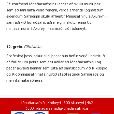
Ef starfsemi Iðnaðarsafnsins leggst af skulu munir þeir
sem að láni hafa verið fengnir, verða afhentir lögmætum
eigendum. Safngripir skulu afhentir Minjasafninu á Akureyri í
samráði við höfuðsafn, aðrar eignir skulu renna til
minjasafnsins á Akureyri í samráði við ráðuneyti.
12. grein.
Gildistaka
.
Stofnskrá þessi tekur gildi þegar hún hefur verið undirrituð
af fulltrúum þeirra sem eru aðilar að Iðnaðarsafninu og
þegar ákvæði hennar sem lúta að samskiptum við Ríkissjóð
og Þjóðminjasafn hafa hlotið staðfestingu Safnaráðs og
menntamálaráðherra.
Iðnaðarsafnið | Krókeyri | 600 Akureyri |
462
3600 |
idnadarsafnid@idnadarsafnid.is