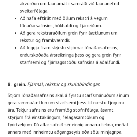
ákvörðun um launamál í samráði við launanefnd
sveitarfélaga.
Að hafa eftirlit með öllum rekstri á vegum
Iðnaðarsafnsins, bókhaldi og fjárreiðum.
Að gera rekstraraðilum grein fyrir áætlunum um
rekstur og framkvæmdir.
Að leggja fram skýrslu stjórnar Iðnaðarsafnsins,
endurskoðaða ársreikninga þess og gera grein fyrir
starfsemi og fjárhagsstöðu safnsins á aðalfundi.
8. grein.
Fjármál, rekstur og skuldbindingar.
Stjórn Iðnaðarsafnsins skal á fyrstu starfsmánuðum sínum
gera rammaáætlun um starfsemi þess til næstu fjögurra
ára. Tekjur safnsins eru framlög stofnfélaga, ásamt
styrjum frá einstaklingum, félagasamtökum og
fyrirtækjum. Þá aflar safnið sér einnig annarra tekna, meðal
annars með innheimtu aðgangseyris eða sölu minjagripa.