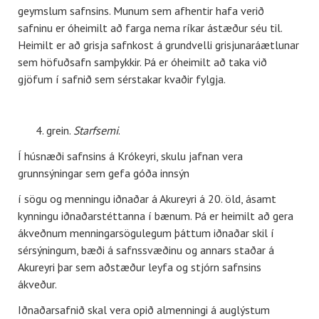
geymslum safnsins. Munum sem afhentir hafa verið
safninu er óheimilt að farga nema ríkar ástæður séu til.
Heimilt er að grisja safnkost á grundvelli grisjunaráætlunar
sem höfuðsafn samþykkir. Þá er óheimilt að taka við
gjöfum í safnið sem sérstakar kvaðir fylgja.
grein.
Starfsemi
.
Í húsnæði safnsins á Krókeyri, skulu jafnan vera
grunnsýningar sem gefa góða innsýn
í sögu og menningu iðnaðar á Akureyri á 20. öld, ásamt
kynningu iðnaðarstéttanna í bænum. Þá er heimilt að gera
ákveðnum menningarsögulegum þáttum iðnaðar skil í
sérsýningum, bæði á safnssvæðinu og annars staðar á
Akureyri þar sem aðstæður leyfa og stjórn safnsins
ákveður.
Iðnaðarsafnið skal vera opið almenningi á auglýstum