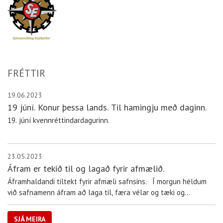
FRÉTTIR
19.06.2023
19 júní. Konur þessa lands. Til hamingju með daginn.
19. júní kvennréttindardagurinn.
23.05.2023
Áfram er tekið til og lagað fyrir afmælið.
Áframhaldandi tiltekt fyrir afmæli safnsins. Í morgun héldum
við safnamenn áfram að laga til, færa vélar og tæki og
endurstilla út á útisvæðinu. Við leggjum ofuráherslu á að allt
verði orðið tilbúið þann 2. júní n.k þegar við ...
SJÁ MEIRA