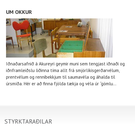
UM OKKUR
Iðnaðarsafnið á Akureyri geymir muni sem tengjast iðnaði og
iðnframleiðslu liðinna tíma allt frá smjörlíkisgerðarvélum,
prentvélum og rennibekkjum til saumavéla og áhalda til
úrsmíða. Hér er að finna fjölda tækja og véla úr “gömlu
verksmiðjunum” sem notuð voru til framleiðslu á vörum eins og
Saxbauta, Santos kaffi og Flóru smjörlíki, auk allskyns
nytjahluta og iðnvarnings.
STYRKTARAÐILAR