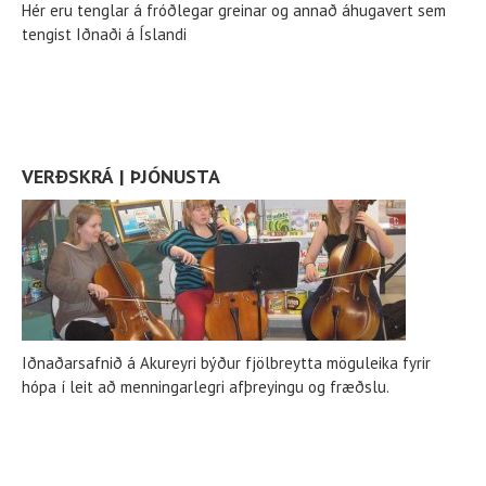
Hér eru tenglar á fróðlegar greinar og annað áhugavert sem
tengist Iðnaði á Íslandi
VERÐSKRÁ | ÞJÓNUSTA
Iðnaðarsafnið á Akureyri býður fjölbreytta möguleika fyrir
hópa í leit að menningarlegri afþreyingu og fræðslu.