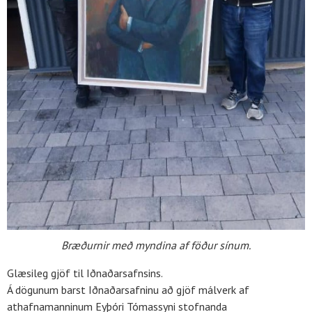
Bræðurnir með myndina af föður sínum.
Glæsileg gjöf til Iðnaðarsafnsins.
Á dögunum barst Iðnaðarsafninu að gjöf málverk af
athafnamanninum Eyþóri Tómassyni stofnanda