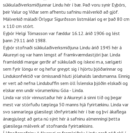
súkkulaðiverksmiðjunnar Lindu hér í bæ. Það voru synir Eyþórs,
þeir Valur og Viðar sem afhentu safninu málverkið að gjöf.
Málverkið málaði Örlygur Sigurðsson listmálari og er það 80 cm
x 110 cm stórt.
Eyþór Helgi Tómasson var fæddur 16.12. árið 1906 og lést
þann 29.11 árið 1988.
Eyþór stofnaði súkkulaðiverksmiðjuna Lindu árið 1945 hér á
Akureyri og var hann lengst af framkvæmdastjóri þar. Linda
framleiddi margar gerðir af súkkulaði og ískexi m.a, sælgæti
sem fyrir löngu er og hefur greypt sig í hjörtu þjóðarinnar og
Lindukonfektið var ómissandi hluti jólahalds landsmanna. Einnig
er vert að nefna Lindubuffin sem öll Íslenska þjóðin elskaði og
elskar enn undir vörumerkinu Góa - Linda.
Linda var stór vinnustaður hér á Akureyri á sinni tíð og þegar
mest var störfuðu tæplega 50 manns hjá fyrirtækinu. Linda var
svo sannarlega glæsilegt iðnfyrirtæki hér í bæ og því ákaflega
ánægjulegt að geta nú sýnt hér á safninu almenningi þetta
glæsilega málverk af stofnanda fyrirtækisins.
Í Iðnaðarsafninu á Akureyri er framleiðslu Lindu gerð góð skil í