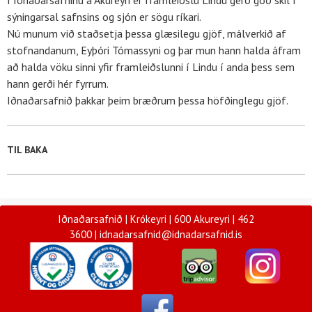
sýningarsal safnsins og sjón er sögu ríkari.
Nú munum við staðsetja þessa glæsilegu gjöf, málverkið af
stofnandanum, Eyþóri Tómassyni og þar mun hann halda áfram
að halda vöku sinni yfir framleiðslunni í Lindu í anda þess sem
hann gerði hér fyrrum.
Iðnaðarsafnið þakkar þeim bræðrum þessa höfðinglegu gjöf.
TIL BAKA
Iðnaðarsafnið | Krókeyri | 600 Akureyri |
462
3600 |
idnadarsafnid@idnadarsafnid.is