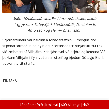
Stjórn Iðnaðarsafnsins. F.v. Almar Alfreðsson, Jakob
Tryggvason, Sóley Björk Stefánsdóttir, Þorsteinn E.
Arnórsson og Heimir Kristinsson
Stjórnarfundur var haldinn á Iðnaðarsafninu í morgun. Nýr
stjórnarformaður, Sóley Björk Stefánsdóttir bæjarfulltrúi tók
við embætti af Vilhjálmi Kristjánssyni, vélstjóra og kennara. Við
þökkum Vilhjálmi fyrir vel unnin störf og bjóðum Sóleyju Björk
velkomna til starfa.
TIL BAKA
Iðnaðarsafnið | Krókeyri | 600 Akureyri |
462