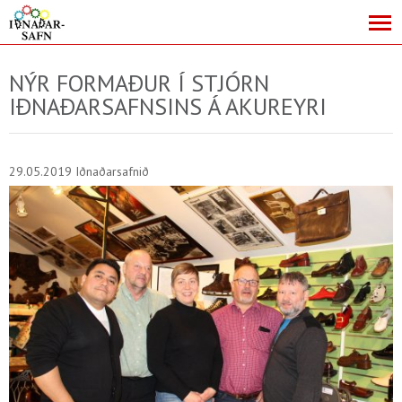
NÝR FORMAÐUR Í STJÓRN
IÐNAÐARSAFNSINS Á AKUREYRI
29.05.2019
Iðnaðarsafnið