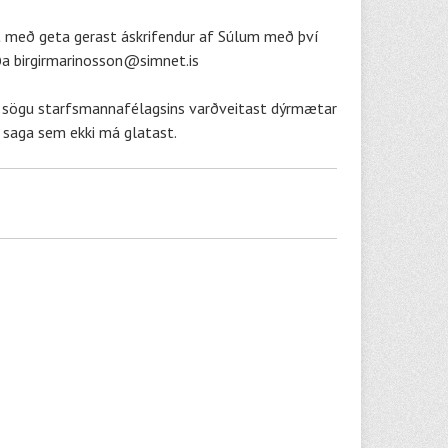
t með geta gerast áskrifendur af Súlum með því
ða
birgirmarinosson@simnet.is
tun sögu starfsmannafélagsins varðveitast dýrmætar
, saga sem ekki má glatast.