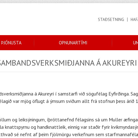
STAÐSETNING
HAF
 ÞJÓNUSTA
OPNUNARTÍMI
U
SAMBANDSVERKSMIÐJANNA Á AKUREYRI
sverksmiðjanna á Akureyri í samstarfi við sögufélag Eyfirðinga. Sa
agið var mjög öflugt á ýmsum sviðum allt frá stofnun þess árið 
lum og leiksýningum, íþróttanefnd félagsins sá um Muller æfingar, f
 knattspyrnu og handknattleik, einnig var staðir fyrir kvikmyndasýn
itthvað sé nefnt af þeim fjölmörgu verkefnum sem starfmannafélag