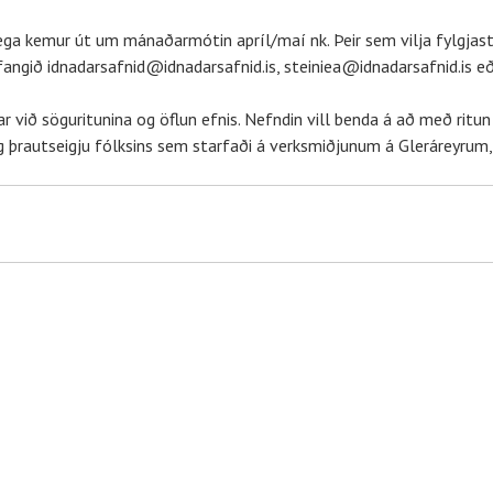
ga kemur út um mánaðarmótin apríl/maí nk. Þeir sem vilja fylgjas
tfangið
idnadarsafnid@idnadarsafnid.is
,
steiniea@idnadarsafnid.is
e
r við söguritunina og öflun efnis. Nefndin vill benda á að með ri
g þrautseigju fólksins sem starfaði á verksmiðjunum á Gleráreyrum