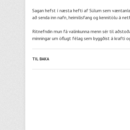
Sagan hefst í næsta hefti af Súlum sem væntanle
að senda inn nafn, heimilisfang og kennitölu á ne
Ritnefndin mun fá valinkunna menn sér til aðstoða
minningar um öflugt félag sem byggðist á krafti o
TIL BAKA