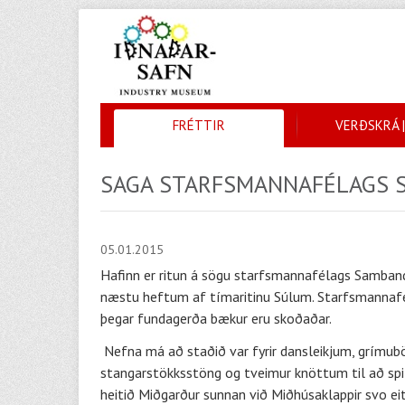
FRÉTTIR
VERÐSKRÁ |
SAGA STARFSMANNAFÉLAGS 
05.01.2015
Hafinn er ritun á sögu starfsmannafélags Samband
næstu heftum af tímaritinu Súlum. Starfsmannafél
þegar fundagerða bækur eru skoðaðar.
Nefna má að staðið var fyrir dansleikjum, grímuböl
stangarstökksstöng og tveimur knöttum til að spila
heitið Miðgarður sunnan við Miðhúsaklappir svo e